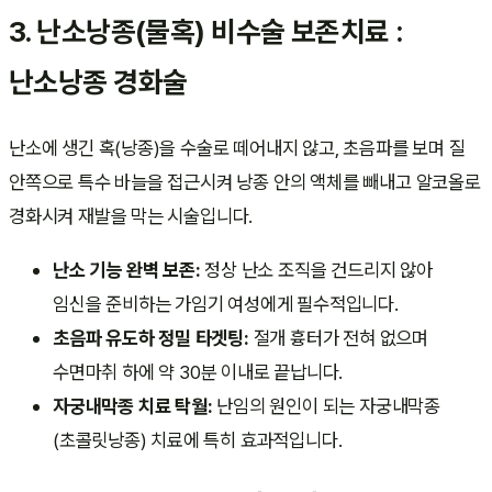
3. 난소낭종(물혹) 비수술 보존치료 :
난소낭종 경화술
난소에 생긴 혹(낭종)을 수술로 떼어내지 않고, 초음파를 보며 질
안쪽으로 특수 바늘을 접근시켜 낭종 안의 액체를 빼내고 알코올로
경화시켜 재발을 막는 시술입니다.
난소 기능 완벽 보존:
정상 난소 조직을 건드리지 않아
임신을 준비하는 가임기 여성에게 필수적입니다.
초음파 유도하 정밀 타겟팅:
절개 흉터가 전혀 없으며
수면마취 하에 약 30분 이내로 끝납니다.
자궁내막종 치료 탁월:
난임의 원인이 되는 자궁내막종
(초콜릿낭종) 치료에 특히 효과적입니다.