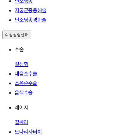
난소낭종
자궁근종용해술
난소낭종경화술
여성성형센터
수술
질성형
대음순수술
소음순수술
음핵수술
레이저
질쎄라
모나리자터치