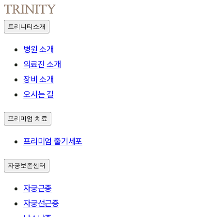
트리니티소개
병원 소개
의료진 소개
장비 소개
오시는 길
프리미엄 치료
프리미엄 줄기세포
자궁보존센터
자궁근종
자궁선근증