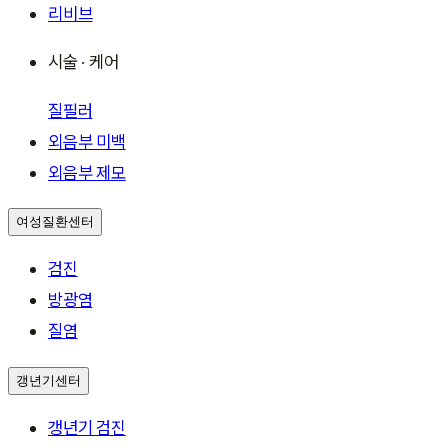
리비브
시술 · 케어
질필러
외음부 미백
외음부 제모
여성질환센터
검진
방광염
질염
갱년기센터
갱년기 검진